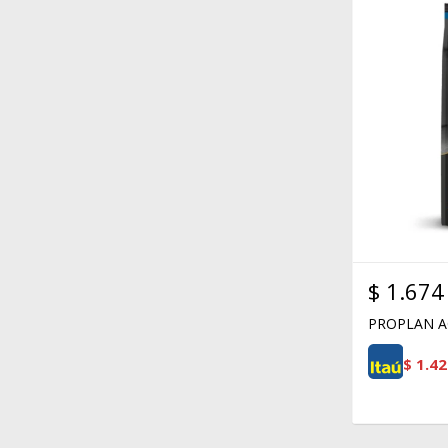
$
1.674
PROPLAN A
$
1.42