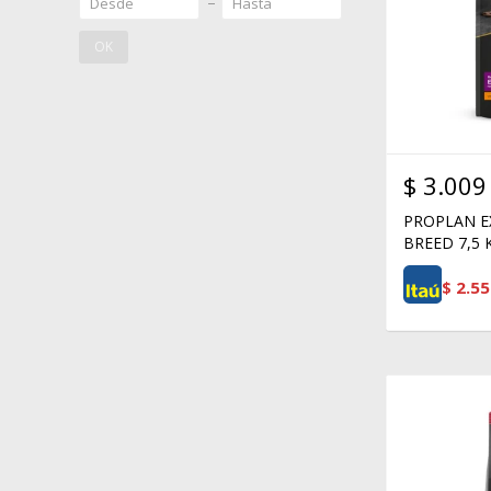
OK
$
3.009
PROPLAN E
BREED 7,5 
$
2.55