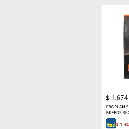
$
1.674
PROPLAN S
BREEDS 3K
$
1.42