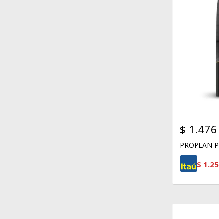
$
1.476
PROPLAN P
$
1.25