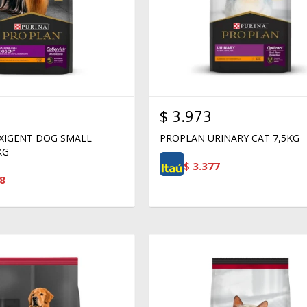
$
3.973
XIGENT DOG SMALL
PROPLAN URINARY CAT 7,5KG
KG
$
3.377
8