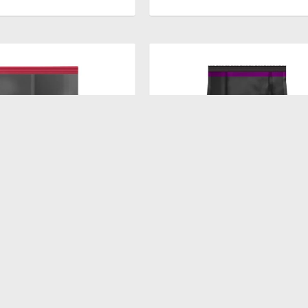
$
1.476
DULT RAZ. MEDI. 15KG
PROPLAN EXIGENT DOG RAZ P