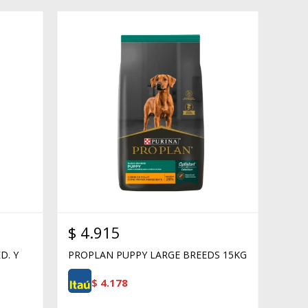
$
4.915
D. Y
PROPLAN PUPPY LARGE BREEDS 15KG
$
4.178