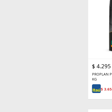
$
4.295
PROPLAN P
KG
$
3.65