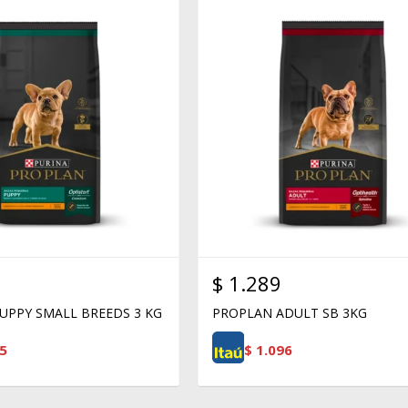
$
1.289
UPPY SMALL BREEDS 3 KG
PROPLAN ADULT SB 3KG
5
$
1.096