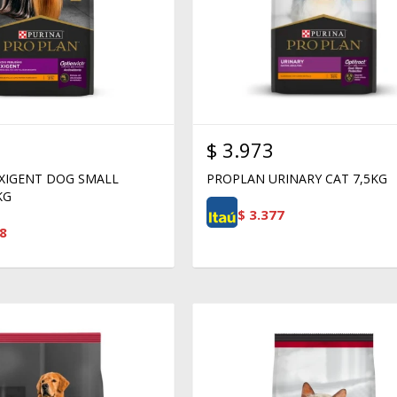
$
3.973
XIGENT DOG SMALL
PROPLAN URINARY CAT 7,5KG
KG
$
3.377
8