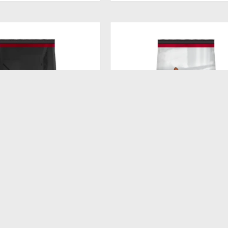
$
7.138
DULT SB 7.5KG
PROPLAN ADULT CAT 15KG
2
$
6.067