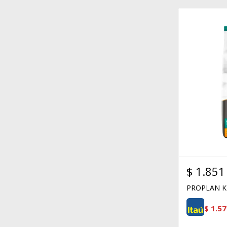
$
1.851
PROPLAN K
$
1.57