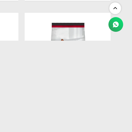
$
3.775
PROPLAN ADULT CAT 7.5KG
$
3.209