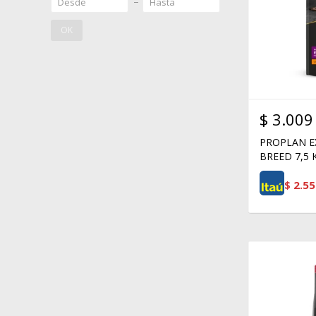
OK
$
3.009
PROPLAN E
BREED 7,5 
$
2.55