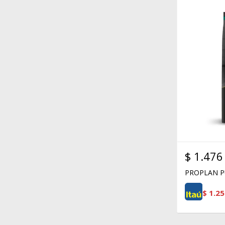
$
1.476
PROPLAN P
$
1.25