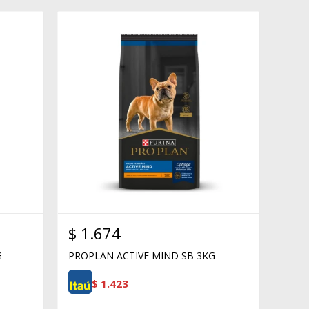
$
1.674
G
PROPLAN ACTIVE MIND SB 3KG
$
1.423