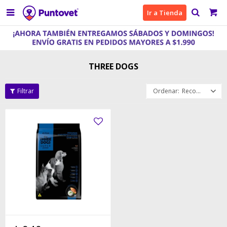

Ir a Tienda
THREE DOGS
Recomendados