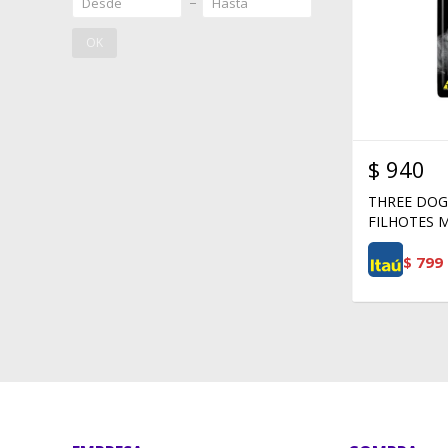
OK
$
940
THREE DOG
FILHOTES 
$
799