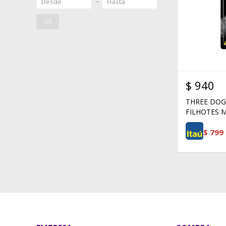
OK
$
940
THREE DOG
FILHOTES 
$
799