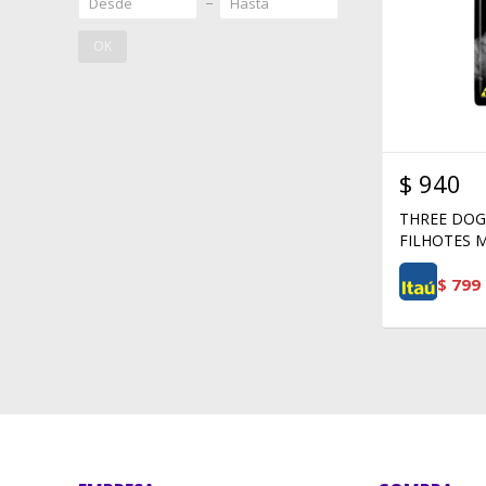
OK
$
940
THREE DOG
FILHOTES 
$
799