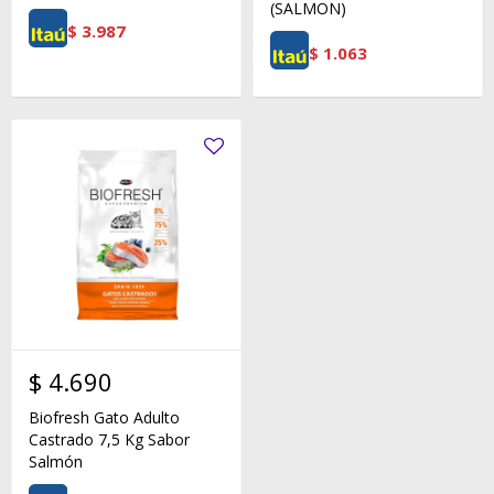
(SALMON)
$
3.987
$
1.063
$
4.690
Biofresh Gato Adulto
Castrado 7,5 Kg Sabor
Salmón