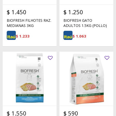
$
1.450
$
1.250
BIOFRESH FILHOTES RAZ.
BIOFRESH GATO
MEDIANAS 3KG
ADULTOS 1.5KG (POLLO)
$
1.233
$
1.063
$
1.550
$
590