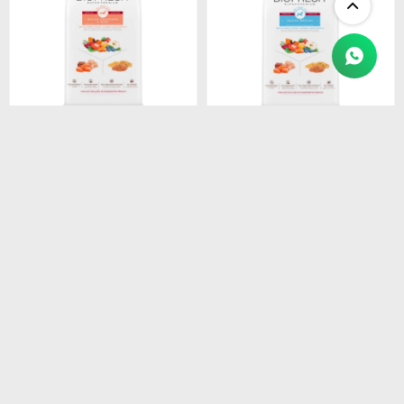
$
1.450
$
1.450
BIOFRESH SENIOR RAZ
BIOFRESH SENIOR RAZAS
PEQ. 3KG
MEDIAS 3 KG
$
1.233
$
1.233