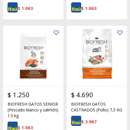
$
1.063
$
1.063
$
1.250
$
4.690
BIOFRESH GATOS SENIOR
BIOFRESH GATOS
(Pescado blanco y salmón)
CASTRADOS (Pollo) 7,5 KG
1.5 kg
$
3.987
$
1.063