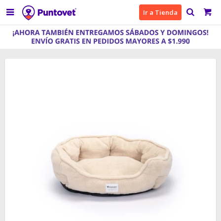

Ir a Tienda