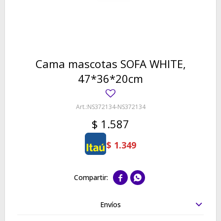
Cama mascotas SOFA WHITE,
47*36*20cm
NS372134-NS372134
$
1.587
$
1.349


Envíos