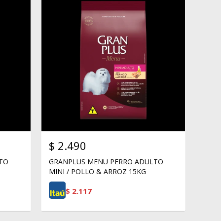
$
2.490
TO
GRANPLUS MENU PERRO ADULTO
MINI / POLLO & ARROZ 15KG
$
2.117