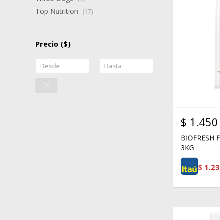
Top Nutrition
(17)
Precio
($)
OK
$
1.450
BIOFRESH 
3KG
$
1.23