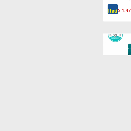
$
1.47
$
2.862