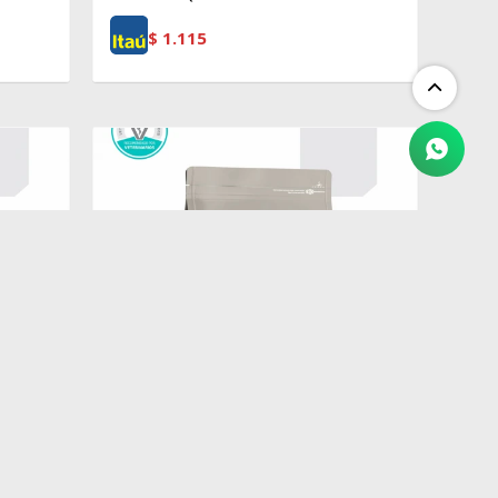
$
1.115
$
5.601