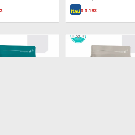
2
$
3.198
$
2.964