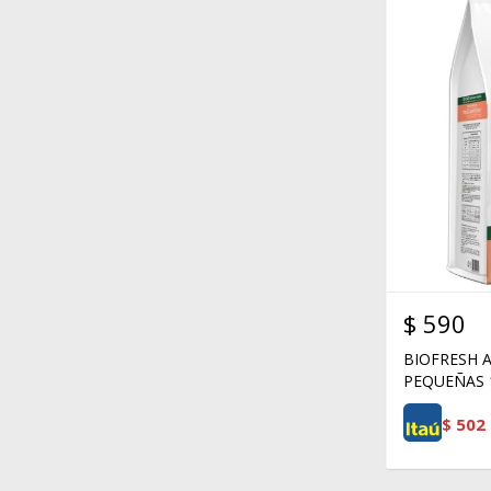
$
590
BIOFRESH 
PEQUEÑAS 
$
502