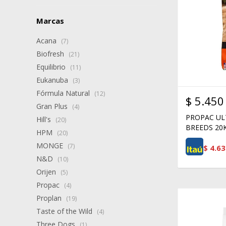
Marcas
Acana
(7)
Biofresh
(21)
Equilibrio
(11)
Eukanuba
(3)
Fórmula Natural
(12)
$
5.450
Gran Plus
(4)
PROPAC UL
Hill's
(20)
BREEDS 20
HPM
(20)
MONGE
(7)
$
4.63
N&D
(10)
Orijen
(5)
Propac
(4)
Proplan
(19)
Taste of the Wild
(4)
Three Dogs
(1)