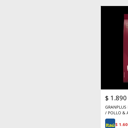
$
1.890
GRANPLUS 
/ POLLO & 
$
1.60