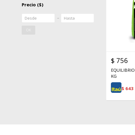
Precio
($)
OK
$
756
EQUILIBRIO
KG
$
643