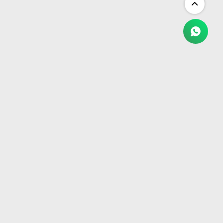
NEWSLETTER
¡Suscribite y recibí todas nuestras novedades!
SUSCRIBIRME


