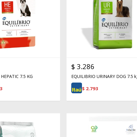
$
3.286
 HEPATIC 7.5 KG
EQUILIBRIO URINARY DOG 7.5 k
3
$
2.793