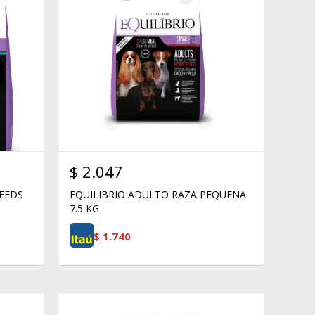
$
2.047
REEDS
EQUILIBRIO ADULTO RAZA PEQUENA
7.5 KG
$
1.740