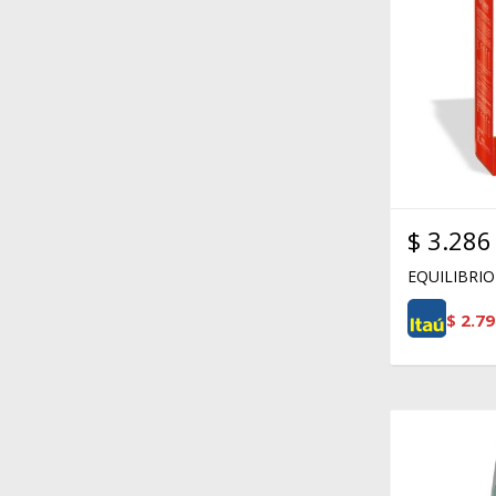
$
3.286
EQUILIBRIO
$
2.79