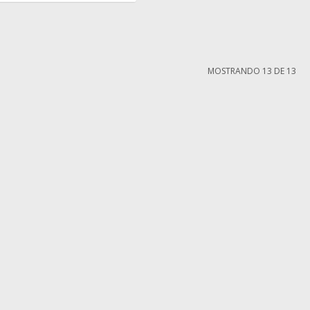
MOSTRANDO
13
DE
13
MI CUENTA
Mi cuenta
compra
Mis compras
iones
Mis direcciones
ntes
Wish List