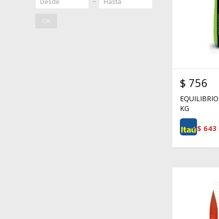
OK
$
756
EQUILIBRIO
KG
$
643