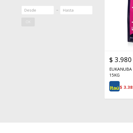
OK
$
3.980
EUKANUBA 
15KG
$
3.38