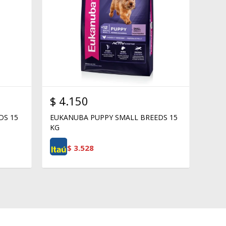
$
4.150
DS 15
EUKANUBA PUPPY SMALL BREEDS 15
KG
$
3.528