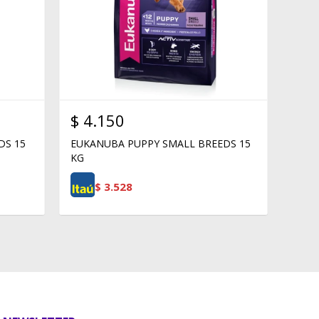
$
4.150
DS 15
EUKANUBA PUPPY SMALL BREEDS 15
KG
$
3.528