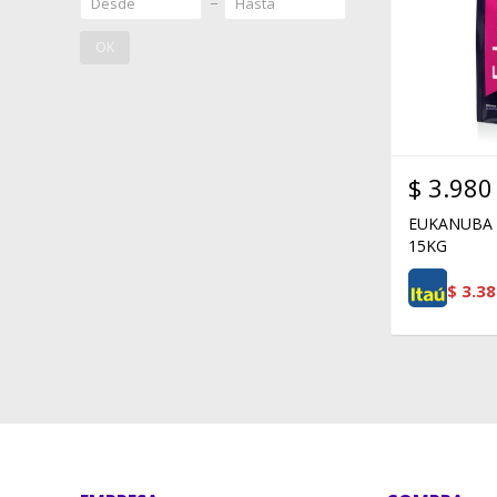
OK
$
3.980
EUKANUBA 
15KG
$
3.38