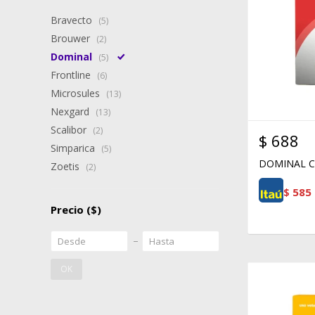
Bravecto
(5)
Brouwer
(2)
Dominal
(5)
Frontline
(6)
Microsules
(13)
Nexgard
(13)
Scalibor
(2)
$
688
Simparica
(5)
DOMINAL C
Zoetis
(2)
$
585
Precio
($)
OK