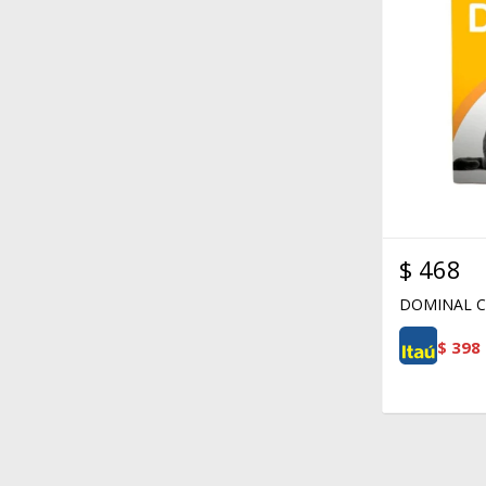
$
468
DOMINAL C
$
398