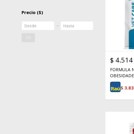
Precio
($)
OK
$
4.514
FORMULA N
OBESIDADE 
$
3.83