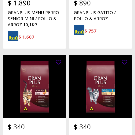
$
1.890
$
890
GRANPLUS MENU PERRO
GRANPLUS GATITO /
SENIOR MINI / POLLO &
POLLO & ARROZ
ARROZ 10,1KG
$
757
$
1.607
$
340
$
340