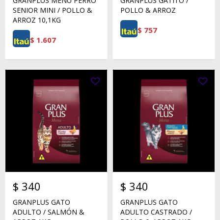
GRANPLUS MENU PERRO
GRANPLUS GATITO /
SENIOR MINI / POLLO &
POLLO & ARROZ
ARROZ 10,1KG
$
757
$
1.607
$
340
$
340
GRANPLUS GATO
GRANPLUS GATO
ADULTO / SALMÓN &
ADULTO CASTRADO /