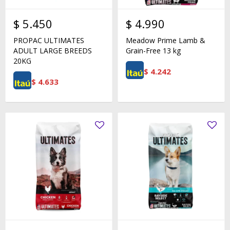
$
5.450
$
4.990
PROPAC ULTIMATES
Meadow Prime Lamb &
ADULT LARGE BREEDS
Grain-Free 13 kg
20KG
$
4.242
$
4.633