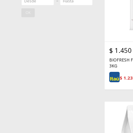
OK
$
1.450
BIOFRESH 
3KG
$
1.23