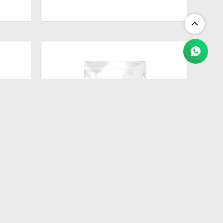
$
1.250
G
BIOFRESH GATO CASTRADO 1.5KG