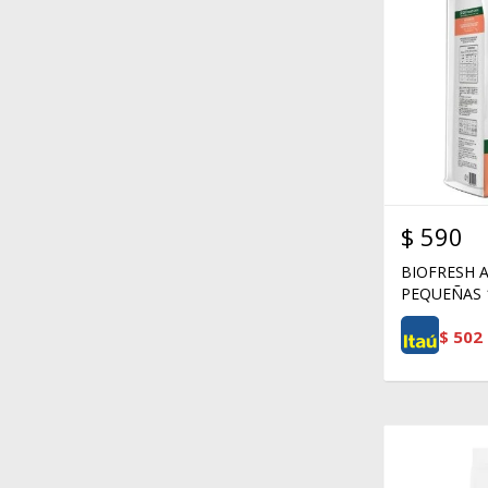
$
590
BIOFRESH 
PEQUEÑAS 
$
502