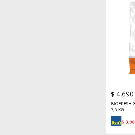
$
4.690
BIOFRESH G
7,5 KG
$
3.98