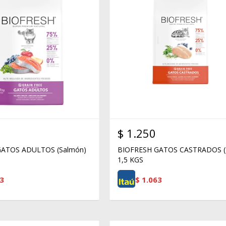
$
1.250
GATOS ADULTOS (Salmón)
BIOFRESH GATOS CASTRADOS (P
1,5 KGS
3
$
1.063