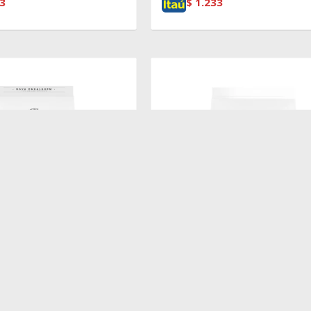
3
$
1.233
$
4.690
ENIOR RAZAS MEDIAS 3
BIOFRESH GATO ADULTO 7.5K