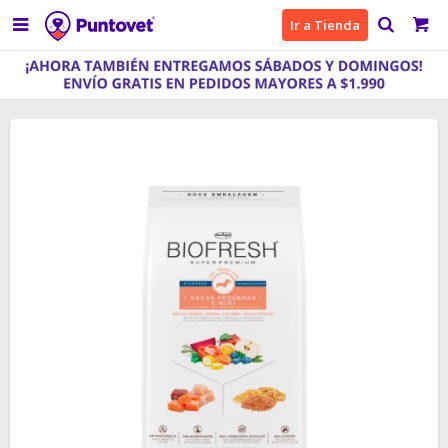

Ir a Tienda