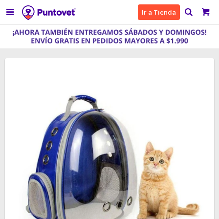

Ir a Tienda