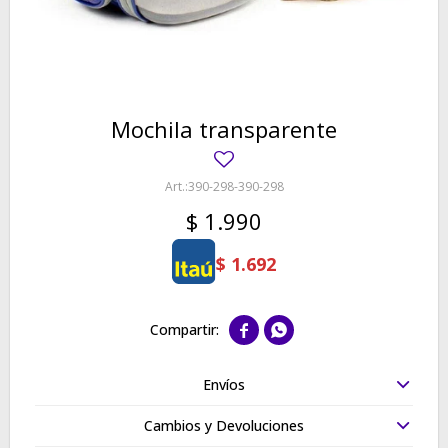
Mochila transparente
390-298-390-298
$
1.990
$
1.692


Envíos
Cambios y Devoluciones