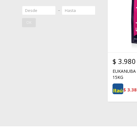
OK
$
3.980
EUKANUBA 
15KG
$
3.38