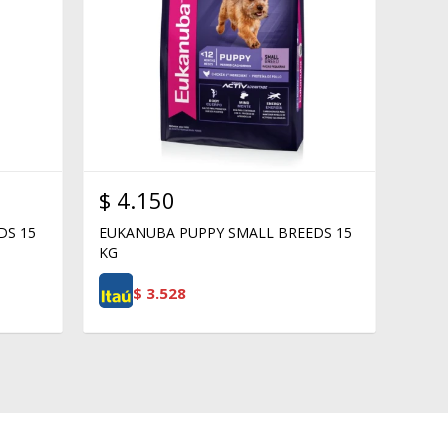
$
4.150
DS 15
EUKANUBA PUPPY SMALL BREEDS 15
KG
$
3.528