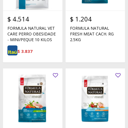
$
4.514
$
1.204
FORMULA NATURAL VET
FORMULA NATURAL
CARE PERRO OBESIDADE
FRESH MEAT CACH. RG
- MINI/PEQUE 10 KILOS
2.5KG
$
3.837