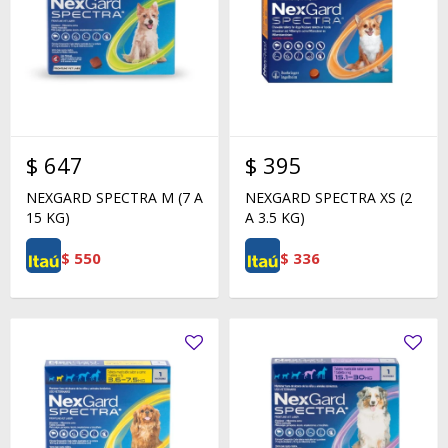
$
647
$
395
NEXGARD SPECTRA M (7 A
NEXGARD SPECTRA XS (2
15 KG)
A 3.5 KG)
$
550
$
336