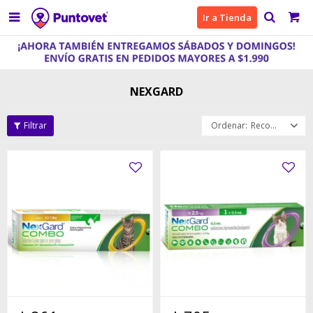

Ir a Tienda
NEXGARD
Recomendados