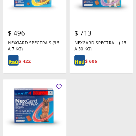
$
496
$
713
NEXGARD SPECTRA S (3.5
NEXGARD SPECTRA L ( 15
A 7 KG)
A 30 KG)
$
422
$
606