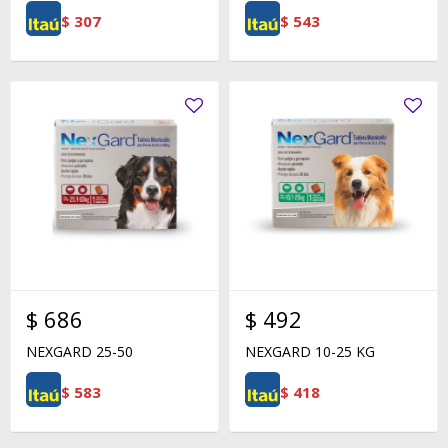
$
307
$
543
$
686
$
492
NEXGARD 25-50
NEXGARD 10-25 KG
$
583
$
418