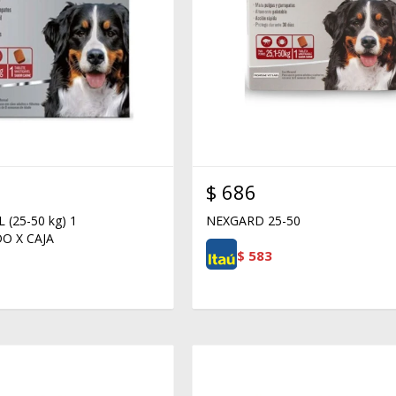
$
686
(25-50 kg) 1
NEXGARD 25-50
O X CAJA
$
583