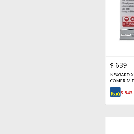
$
639
NEXGARD XL 
COMPRIMID
$
543