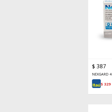
$
387
NEXGARD 4
$
329