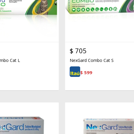
$
705
mbo Cat L
NexGard Combo Cat S
$
599