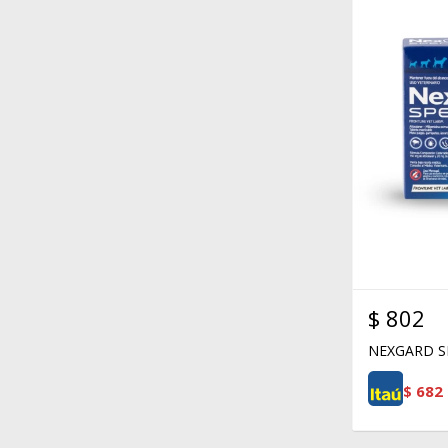
$
802
NEXGARD SP
$
682