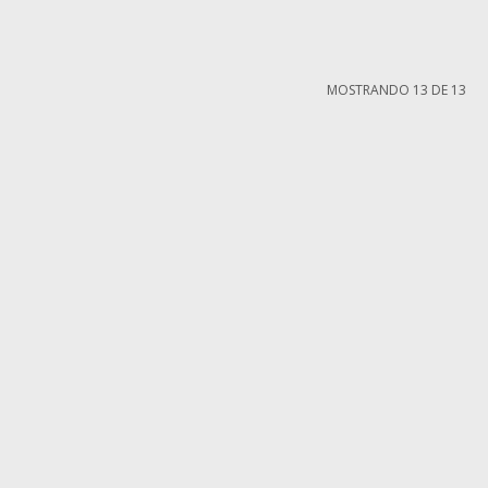
MOSTRANDO
13
DE
13
MI CUENTA
Mi cuenta
compra
Mis compras
iones
Mis direcciones
ntes
Wish List