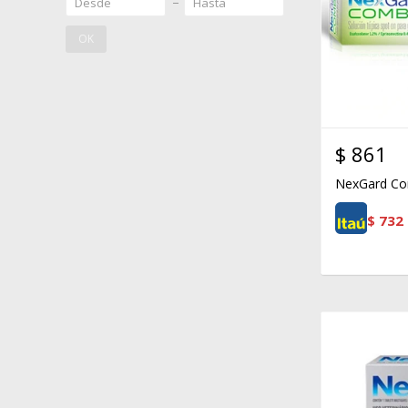
OK
$
861
NexGard Co
$
732