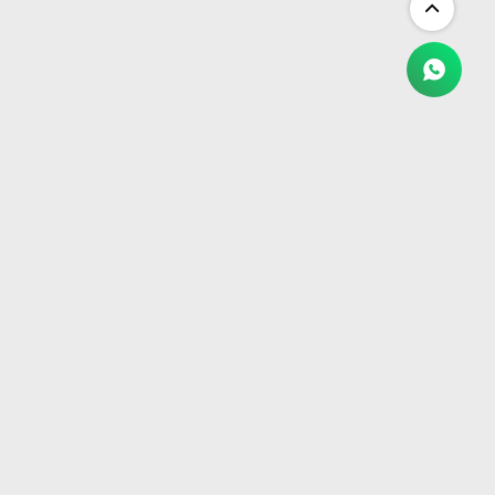
NEWSLETTER
¡Suscribite y recibí todas nuestras novedades!
SUSCRIBIRME


