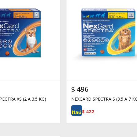
$
496
ECTRA XS (2 A 3.5 KG)
NEXGARD SPECTRA S (3.5 A 7 K
$
422