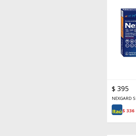
$
395
NEXGARD SP
$
336