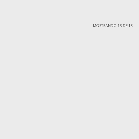
MOSTRANDO
13
DE
13
MI CUENTA
Mi cuenta
compra
Mis compras
iones
Mis direcciones
ntes
Wish List