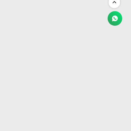
NEWSLETTER
¡Suscribite y recibí todas nuestras novedades!
SUSCRIBIRME


