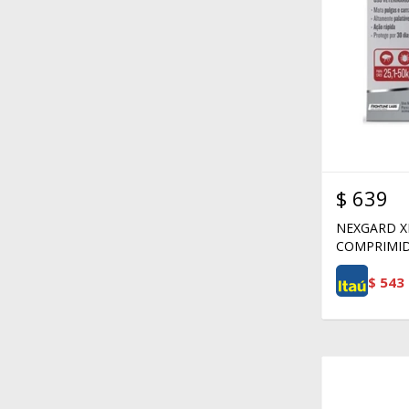
$
639
NEXGARD XL 
COMPRIMID
$
543