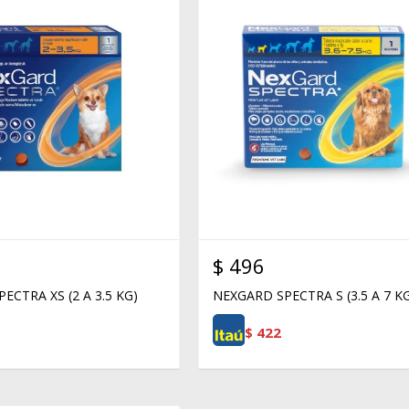
$
496
ECTRA XS (2 A 3.5 KG)
NEXGARD SPECTRA S (3.5 A 7 K
$
422