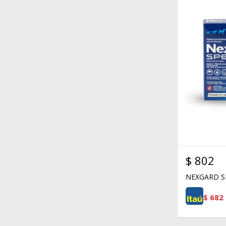
$
802
NEXGARD SP
$
682