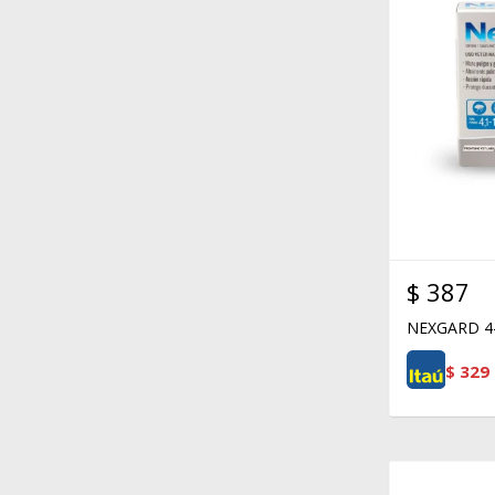
$
387
NEXGARD 4
$
329