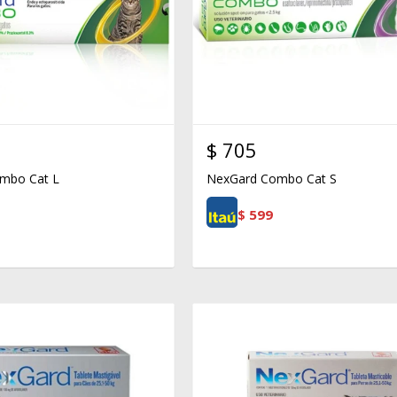
$
705
mbo Cat L
NexGard Combo Cat S
$
599