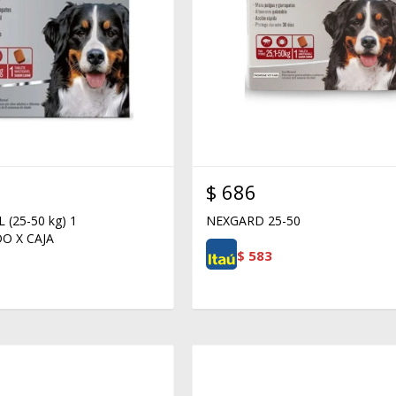
$
686
(25-50 kg) 1
NEXGARD 25-50
O X CAJA
$
583