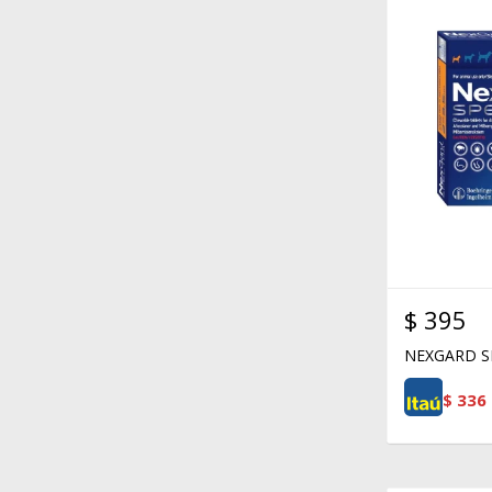
$
395
NEXGARD SP
$
336