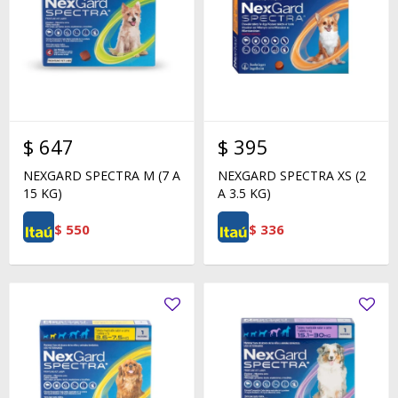
$
647
$
395
NEXGARD SPECTRA M (7 A
NEXGARD SPECTRA XS (2
15 KG)
A 3.5 KG)
$
550
$
336