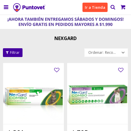

Ir a Tienda
NEXGARD
Recomendados