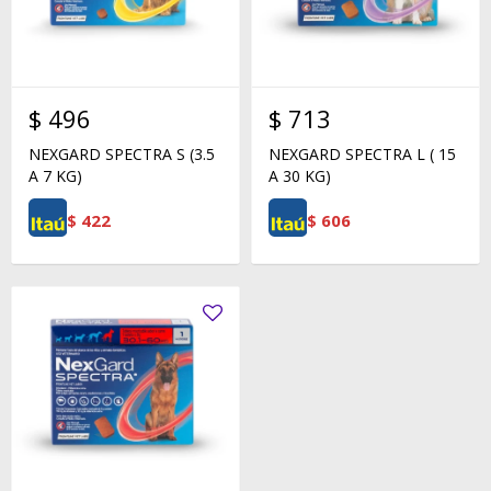
$
496
$
713
NEXGARD SPECTRA S (3.5
NEXGARD SPECTRA L ( 15
A 7 KG)
A 30 KG)
$
422
$
606