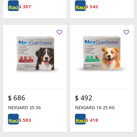
$
307
$
543
$
686
$
492
NEXGARD 25-50
NEXGARD 10-25 KG
$
583
$
418