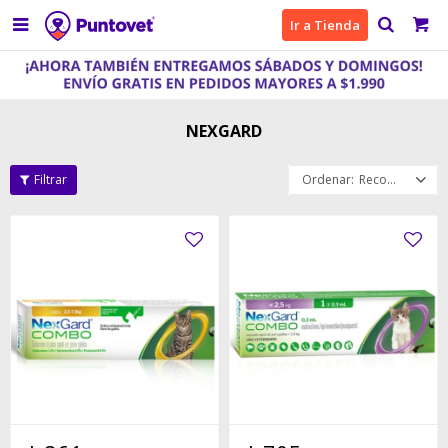

Ir a Tienda
NEXGARD
Recomendados