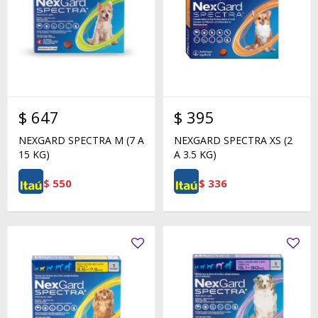
$
647
$
395
NEXGARD SPECTRA M (7 A
NEXGARD SPECTRA XS (2
15 KG)
A 3.5 KG)
$
550
$
336