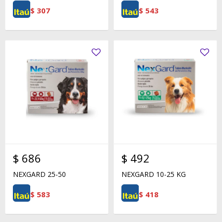
$
307
$
543
$
686
$
492
NEXGARD 25-50
NEXGARD 10-25 KG
$
583
$
418