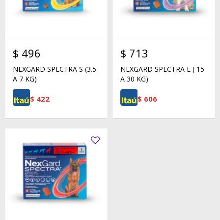
$
496
$
713
NEXGARD SPECTRA S (3.5
NEXGARD SPECTRA L ( 15
A 7 KG)
A 30 KG)
$
422
$
606